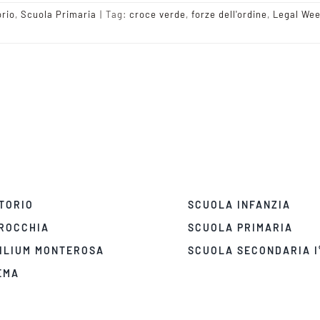
orio
,
Scuola Primaria
|
Tag:
croce verde
,
forze dell'ordine
,
Legal We
TORIO
SCUOLA INFANZIA
ROCCHIA
SCUOLA PRIMARIA
ILIUM MONTEROSA
SCUOLA SECONDARIA I
EMA