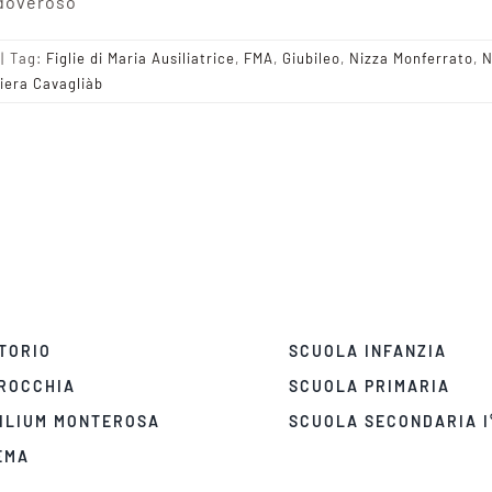
è doveroso
|
Tag:
Figlie di Maria Ausiliatrice
,
FMA
,
Giubileo
,
Nizza Monferrato
,
N
iera Cavagliàb
TORIO
SCUOLA INFANZIA
ROCCHIA
SCUOLA PRIMARIA
ILIUM MONTEROSA
SCUOLA SECONDARIA I
EMA