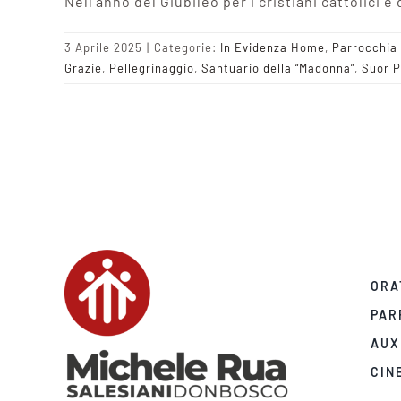
Nell’anno del Giubileo per i cristiani cattolici 
3 Aprile 2025
|
Categorie:
In Evidenza Home
,
Parrocchia
Grazie
,
Pellegrinaggio
,
Santuario della “Madonna”
,
Suor P
ORA
PAR
AUX
CIN