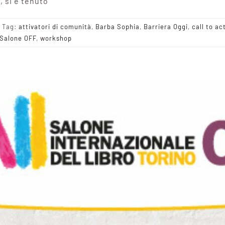
, si è tenuto
Tag:
attivatori di comunità
,
Barba Sophia
,
Barriera Oggi
,
call to ac
Salone OFF
,
workshop