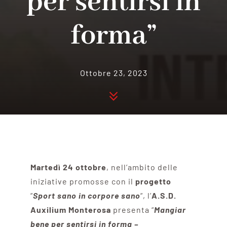
per sentirsi in
forma”
Ottobre 23, 2023
Martedì 24 ottobre
, nell’ambito delle
iniziative promosse con il
progetto
“
Sport sano in corpore sano
“, l’
A.S.D.
Auxilium Monterosa
presenta “
Mangiar
bene per sentirsi in forma –