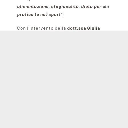
alimentazione, stagionalità, dieta per chi
pratica (e no) sport
“.
Con l’intervento della
dott.ssa Giulia
Bossina
, l’appuntamento è alle
ore 18.00
per i genitori
e alle
ore 21.00 per gli
atleti e gli allenatori
.
L’attenzione alla corretta alimentazione
non è un dettaglio secondario in
generale, ma soprattutto per chi pratica
sport. Alcuni
semplici consigli ragionati
e suffragati dall’evidenza scientifica
,
possono aiutarci a fare
scelte alimentari
migliori, con occhio all’ambiente
.
Per organizzare al meglio l’incontro,