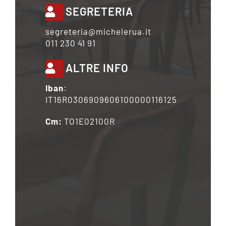
SEGRETERIA
segreteria@michelerua.it
011 230 41 91
ALTRE INFO
Iban
:
IT16R0306909606100000116125
Cm:
TO1E02100R