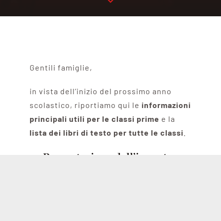
Gentili famiglie,
in vista dell’inizio del prossimo anno
scolastico, riportiamo qui le
informazioni
principali utili
per le classi prime
e la
lista dei libri di testo
per tutte le classi
.
Presentazione dell’incontro
SCARICA LA PRESENTAZIONE
Breve foglio riassuntivo per le