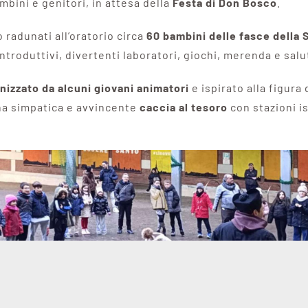
mbini e genitori, in attesa della
Festa di Don Bosco
.
o radunati all’oratorio circa
60 bambini delle fasce
della 
introduttivi, divertenti laboratori, giochi, merenda e sal
izzato da alcuni giovani animatori
e ispirato alla figura
una simpatica e avvincente
caccia al tesoro
con stazioni is