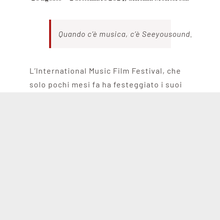
Quando c’è musica, c’è Seeyousound.
L’International Music Film Festival, che
solo pochi mesi fa ha festeggiato i suoi
10 anni con una ricchissima edizione
lunga 10 giorni che ha coinvolto oltre
8.000 persone, è di nuovo pronto ad
abbassare le luci e alzare il volume.
Seeyousound ha studiato un programma composto 
di TODAYS ancora più ampia e completa
.
I concerti del
26, 27, 29, 30 e 31 agosto
e
quello