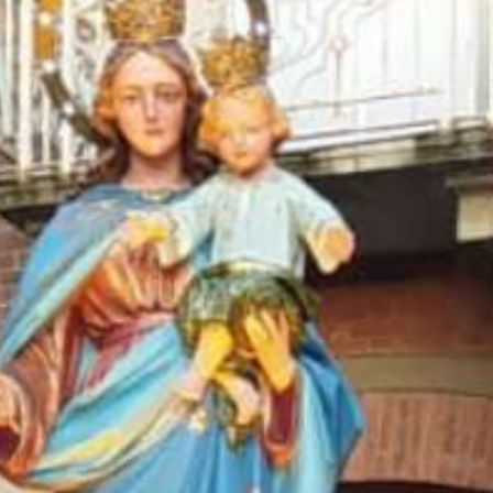
Collabora con noi
Notizie
Contatti