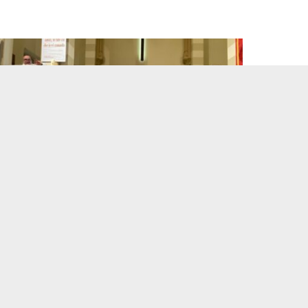
immaginetta di San Domenico Savio
, nonché
omenico Savio
ed
il
campanellino
.
ordo di un momento semplice e genuino che