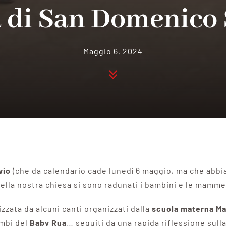
a di San Domenico 
Maggio 6, 2024
vio
(che da calendario cade lunedì 6 maggio, ma che abb
ella nostra chiesa si sono radunati i bambini e le mamme 
izzata da alcuni canti organizzati dalla
scuola materna M
imbi del
Baby
Rua
… seguiti da una rapida riflessione sull