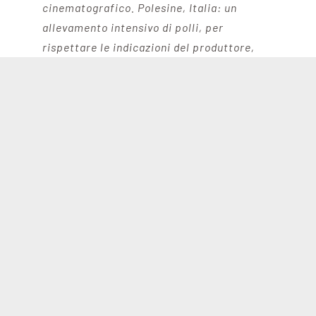
cinematografico. Polesine, Italia: un
allevamento intensivo di polli, per
rispettare le indicazioni del produttore,
deve consegnare soltanto degli esemplari
perfetti da poter immettere sul mercato, e
gli “scarti” vengono eliminati con pratiche
violente. Regione di Berlino, Germania: un
allevamento intensivo di mucche, visto
l’affollamento dei capi e la scarsa pulizia
degli ambienti, viene colpito dal
proliferare della mastite (un’infezione e
infiammazione della ghiandola mammaria),
così il personale non medico somministra
antibiotici agli animali malati. Murcia,
Spagna: un allevamento intensivo di maiali
sfrutta le poche risorse idriche del