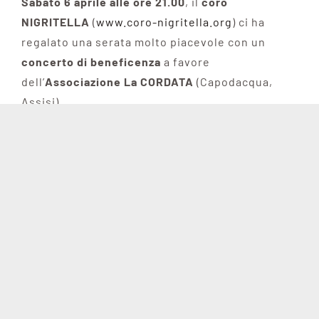
Sabato 6 aprile alle ore 21.00
, il
coro
NIGRITELLA
(
www.coro-nigritella.org
) ci ha
regalato una serata molto piacevole con un
concerto di beneficenza
a favore
dell’
Associazione La CORDATA
(Capodacqua,
Assisi).
Il coro, diretto dal maestro
Willem
Tousijn
, ha
eseguito
14 brani di vario genere
: canzoni
popolari italiane, provenienti da varie regioni e
canti di vari paesi del mondo, da Mozart a
Branduardi passando per Gino Paoli e J.Newton.
Il
pubblico
numeroso
ha applaudito a lungo
dimostrando di aver apprezzato la bravura e la
passione del coro, ottenendo ben
tre BIS
ed ha
risposto con generosità: alla Cordata verrà