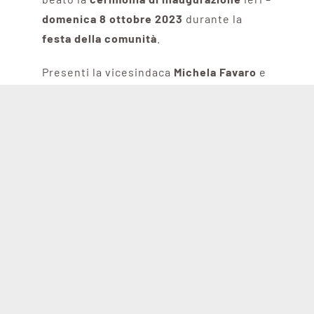
domenica 8 ottobre 2023
durante la
festa della comunità
.
Presenti la vicesindaca
Michela
Favaro
e
Carlotta
Salerno
Assessora
all’istruzione, politiche giovanili e
periferie della Città di Torino.