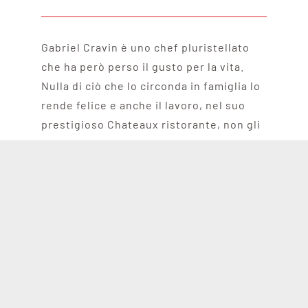
Gabriel Cravin è uno chef pluristellato
che ha però perso il gusto per la vita.
Nulla di ciò che lo circonda in famiglia lo
rende felice e anche il lavoro, nel suo
prestigioso Chateaux ristorante, non gli
dà più la soddisfazione di un tempo. In
seguito a un attacco cardiaco, che
richiede una complessa operazione, la
sua visione del mondo sembra
ulteriormente peggiorare. Gli torna alla
memoria anche una sconfitta subita
quarant’anni prima, in un concorso
internazionale, da uno chef giapponese
che aveva vinto con degli spaghetti in