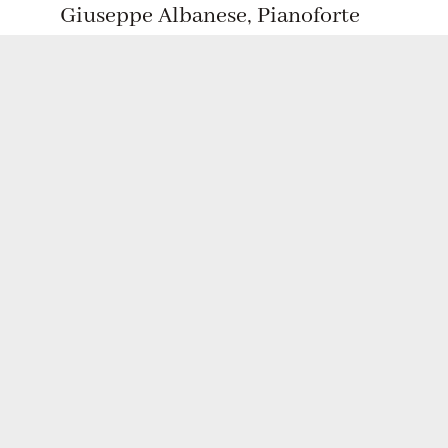
Giuseppe Albanese, Pianoforte
Il pianoforte di
Beethoven
Tre sonate, scritte in momenti diversi
della vita, disegnando stili
profondamente lontani, fanno scorrere
lungo il programma una biografia
musicale di Beethoven. Al quale anche
quest’anno il festival si inchina,
rendendogli omaggio.
Sonata in do maggiore op. 2
Sonata in fa minore op. 57
“Appassionata”