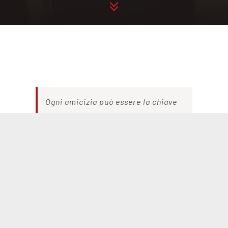
Ogni amicizia può essere la chiave
per un mondo migliore. Che bello
volersi bene senza aspettarsi nulla,
senza secondi fini…
Ernesto Olivero
3 aprile 2023
La Peace Run ha visitato la nostra
scuola portandoci esperienze e
racconti sulla Pace.