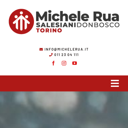
Salta
al
contenuto
INFO@MICHELERUA.IT
011 23 04 111
Tog
Navi
Chi Siamo
Ambiti