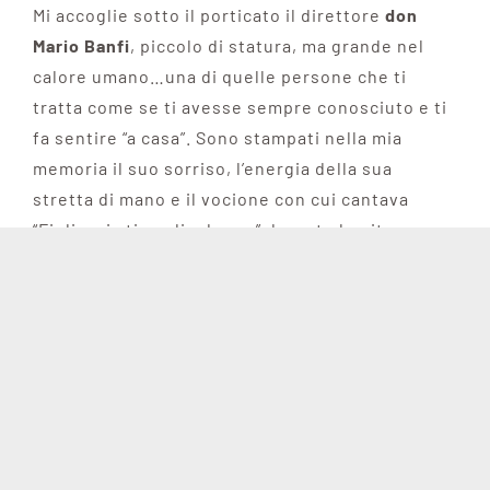
Mi accoglie sotto il porticato il direttore
don
Mario Banfi
, piccolo di statura, ma grande nel
calore umano…una di quelle persone che ti
tratta come se ti avesse sempre conosciuto e ti
fa sentire “a casa”. Sono stampati nella mia
memoria il suo sorriso, l’energia della sua
stretta di mano e il vocione con cui cantava
“Figlia mia ti voglio dare…” durante le gite
scolastiche per intrattenere i ragazzi sul
pullman!
Ma torniamo a quel giorno…
Al fondo del corridoio, trovo nell’ufficio il
preside,
don Gianni Garlando
che con la sua
irresistibile gentilezza e tranquillità e con voce
convincente, mi illustra l’impegno richiesto…sei